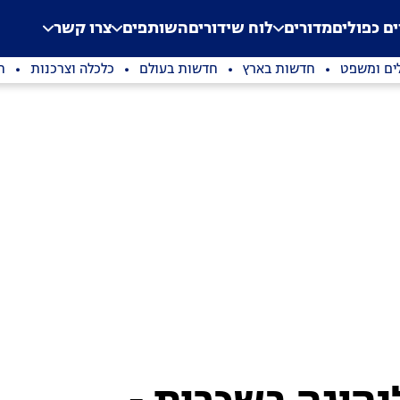
.
Application error: a clien
ים כפולים
מדורים
לוח שידורים
השותפים
צרו קשר
ים ומשפט
חדשות בארץ
חדשות בעולם
כלכלה וצרכנות
ת