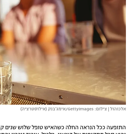
אלכוהול | צילום: GettyImages/אימג'בנק (אילוסטרציה)
התופעה ככל הנראה החלה כשהאיש טופל שלוש שנים קוד