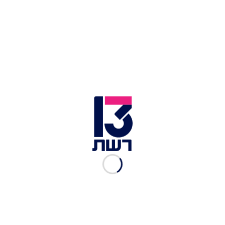
"עכבר במחילה". כותרת ה"ניו יורק פוסט