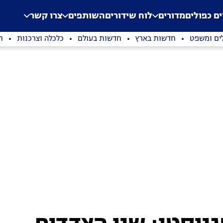
.
Application error: a clien
ים כפולים
מדורים
לוח שידורים
השותפים
צרו קשר
ים ומשפט
חדשות בארץ
חדשות בעולם
כלכלה וצרכנות
ת