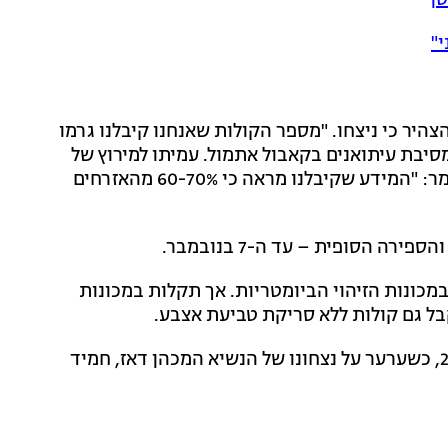
יר כי ניצחו. "מספר הקולות שאנחנו קיבלנו גרמו
מסיבת עיתואנים בקאבול אתמול. עמיתו למירוץ של
גאני, אמורללה סלאח, מסר אף הוא התייחסות לנושא, ואמר: "המידע שקיבלנו מראה כי 60-70% מהאזרחים
כונות הזיהוי הביומטריות. אך תקלות במכונות
ל גם קולות ללא סריקת טביעת אצבע.
עבאדללה אף היה מעורב בסכסוך סביב הבחירות ב-2009, כשערער על נצחונו של הנשיא המכהן דאז, חמיד