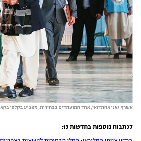
אשרף גאני אחמדזאי, אחד המועמדים בבחירות, מצביע בקלפי בקאבול
לכתבות נוספות בחדשות 13:
ברקע איומי הטליבאן: החלו הבחירות לנשיאות באפגניס