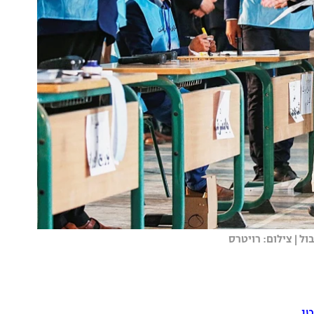
 | צילום: רויטרס
טן