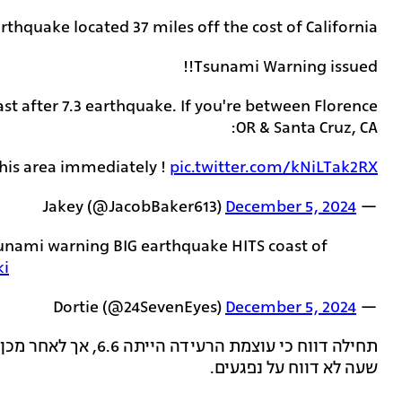
rthquake located 37 miles off the cost of California!
Tsunami Warning issued!!
st after 7.3 earthquake. If you're between Florence,
OR & Santa Cruz, CA:
his area immediately !
pic.twitter.com/kNiLTak2RX
December 5, 2024
— Jakey (@JacobBaker613)
unami warning BIG earthquake HITS coast of
ki
December 5, 2024
— Dortie (@24SevenEyes)
שעה לא דווח על נפגעים.