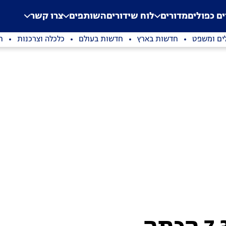
.
Application error: a clien
ים כפולים
מדורים
לוח שידורים
השותפים
צרו קשר
ים ומשפט
חדשות בארץ
חדשות בעולם
כלכלה וצרכנות
ת