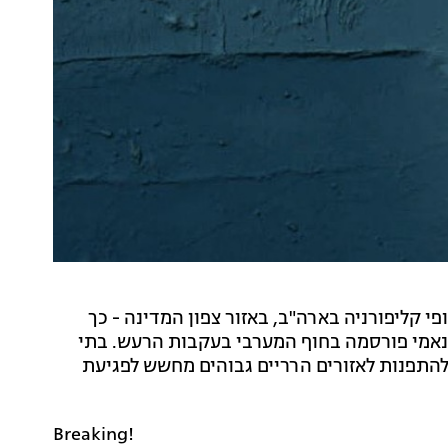
(חמישי) ליד חופי קליפורניה בארה"ב, באזור צפון המדינה - כך
גאולוגי של ארה"ב (USGS). אזהרת צונאמי פורסמה בחוף המערבי בעקבות הרעש. בתי
להתפנות לאזורים הרריים גבוהים מחשש לפגיעת
Breaking!