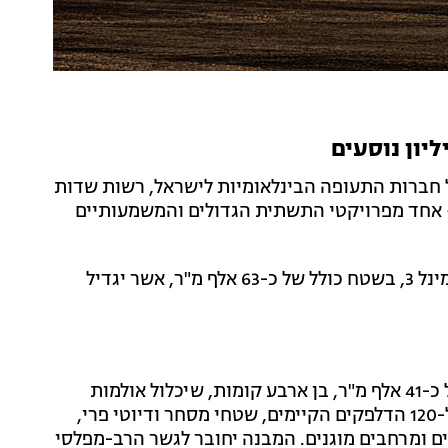
 חברות התעופה הבינלאומיות לישראל, רשות שדות
אחד מפרויקטי התשתית הגדולים והמשמעותיים
במסגרת הפרויקט יוקם אגף חדש בצידו המזרחי של טרמינל 3, בשטח כולל של כ-63 אלף מ"ר, אשר יגדיל
– מבנה חדש בשטח של כ-41 אלף מ"ר, בן ארבע קומות, שיכלול אולמות
נוסעים מרווחים, כ-86 דלפקי צ'ק-אין חדשים שיצטרפו ל-120 הדלפקים הקיימים, שטחי מסחר ודיוטי פרי,
ם ומרחבים מוגנים. המבנה יחובר לגשר הרב-מפלסי