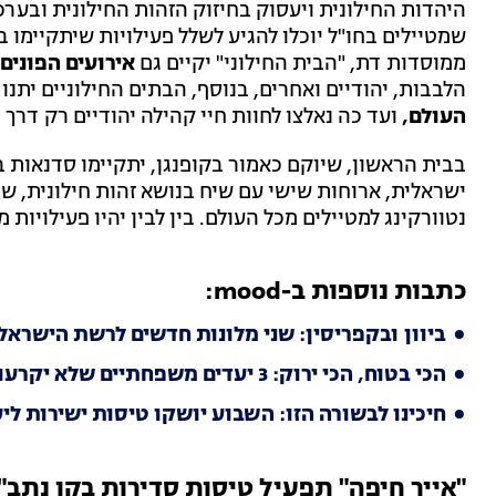
היהדות החילונית ויעסוק בחיזוק הזהות החילונית ובערכי
שמטיילים בחו"ל יוכלו להגיע לשלל פעילויות שיתקיימו ב
ממוסדות דת, "הבית החילוני" יקיים גם
אירועים הפונים
הלבבות, יהודיים ואחרים, בנוסף, הבתים החילוניים יתנו
העולם,
ועד כה נאלצו לחוות חיי קהילה יהודיים רק דרך 
בבית הראשון, שיוקם כאמור בקופנגן, יתקיימו סדנאות ב
ישראלית, ארוחות שישי עם שיח בנושא זהות חילונית, שי
נטוורקינג למטיילים מכל העולם. בין לבין יהיו פעילויו
כתבות נוספות ב-mood:
ביוון ובקפריסין: שני מלונות חדשים לרשת הישראל
הכי בטוח, הכי ירוק: 3 יעדים משפחתיים שלא יקרעו לכם את הכיס
חיכינו לבשורה הזו: השבוע יושקו טיסות ישירות לי
"אייר חיפה" תפעיל טיסות סדירות בקו נתב"