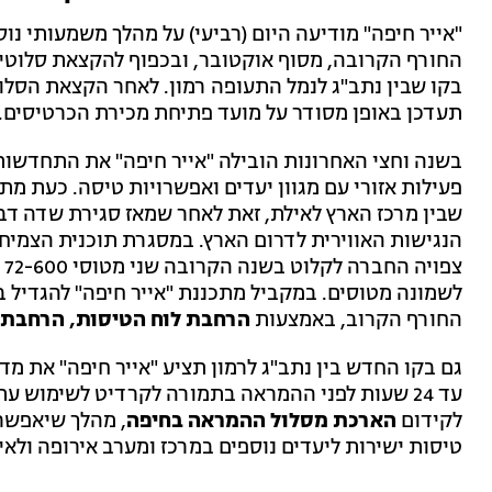
"אייר חיפה" מודיעה היום (רביעי) על מהלך משמעותי נ
החורף הקרובה, מסוף אוקטובר, ובכפוף להקצאת סלוטי
בקו שבין נתב"ג לנמל התעופה רמון. לאחר הקצאת הסלוט
תעדכן באופן מסודר על מועד פתיחת מכירת הכרטיסים.
בשנה וחצי האחרונות הובילה "אייר חיפה" את התחדשות
פעילות אזורי עם מגוון יעדים ואפשרויות טיסה. כעת מ
שבין מרכז הארץ לאילת, זאת לאחר שמאז סגירת שדה ד
הנגישות האווירית לדרום הארץ. במסגרת תוכנית הצמיחה
החורף הקרוב, באמצעות
הרחבת לוח הטיסות, הרחבת 
גם בקו החדש בין נתב"ג לרמון תציע "אייר חיפה" את מ
עד 24 שעות לפני ההמראה בתמורה לקרדיט לשימוש 
לקידום
הארכת מסלול ההמראה בחיפה
, מהלך שיאפשר
טיסות ישירות ליעדים נוספים במרכז ומערב אירופה ולאי