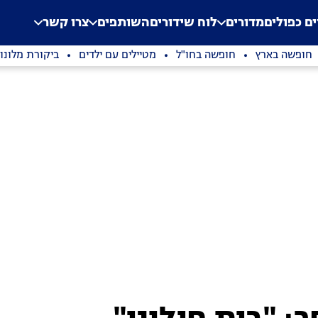
.
Application error: a clien
ים כפולים
מדורים
לוח שידורים
השותפים
צרו קשר
חופשה בארץ
חופשה בחו"ל
מטיילים עם ילדים
ביקורת מלונו