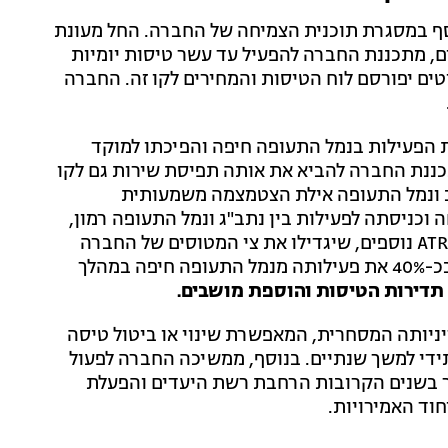
וסף במסגרת תוכנית הצמיחה של החברה. החל מעונת
ם, מתכננת החברה להפעיל עד עשר טיסות יומיות
ים יפורסם לוח הטיסות והמחירים לקו זה. החברה
 הפעילות בנמל התעופה חיפה והפיכתו למוקד
תכננת החברה להביא את אותה תפיסת שירות גם לקו
ב ונמל התעופה אילת הצטמצמה משמעותית
 וכניסתה לפעילות בין נתב"ג ונמל התעופה רמון,
צפויה החברה לקלוט בשנה הקרובה שני מטוסי ATR 72-600 נוספים, שיגדילו את צי המטוסים של החברה
לשמונה מטוסים. במקביל מתכננת "אייר חיפה" להגדיל בכ-40% את פעילותה מנמל התעופה חיפה במהלך
תדירות הטיסות והוספת מושבים.
דיניותה המסחרית, המאפשרת שינוי או ביטול טיסה
עתידי למשך שנתיים. בנוסף, ממשיכה החברה לפעול
 בשנים הקרובות הרחבת רשת היעדים והפעלת
חוד האמירויות.