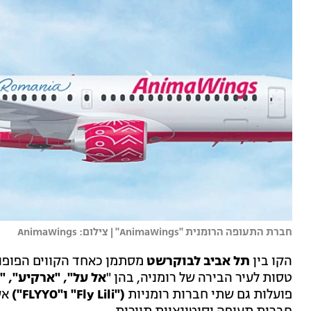
חברת התעופה הרומנית "AnimaWings" | צילום: AnimaWings
הקו בין
תל אביב לבוקרשט
טסות לעיר הבירה של רומניה, בהן "
אל על", "ארקיע", "י
פועלות גם שתי חברות רומניות
("Fly Lili" ו"FLYYO")
אש