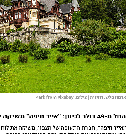
ארמון פלש, רומניה | צילום: Mark from Pixabay
החל מ-49 דולר לכיוון: "אייר חיפה" משיקה לוח טיסות חורף
"אייר חיפה"