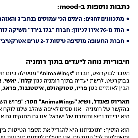
כתבות נוספות ב-mood:
מתכוננים לחגים: הימים הכי עמוסים בנתב"ג והאזהר
החל מ-76 אירו לכיוון: חברת "בלו בירד" משיקה לוח טיסות חורף
חברת התעופה מוסיפה טיסות ל-2 ערים אטרקטיביות בארה"ב
חיבוריות נוחה ליעדים בתוך רומניה
מעבר לבוקרשט, חברת "ngs
בבוקרשט, לרשת יעדיה בתוך רומניה כגון
קלוז', יאשי,
הבין לאומיים כגון
פריז, סטוקהולם, איסטנבול, פראג, מ
מאריוס פאנדל, נשיא "AnimaWings" מסר:
"פרוש הש
בהקשר של רומניה - אנו טסים לאיפה שהלב שלנו לוקח א
היא ידידת נפש ותומכת של ישראל. אנו גם מחזקים גם א
הוא הוסיף: "תוכניתנו היא להגדיל את מספר הטיסות בין
ומשתלמות לכל הנוסעים. אנו פועלים לפיתוח תוכניות יי