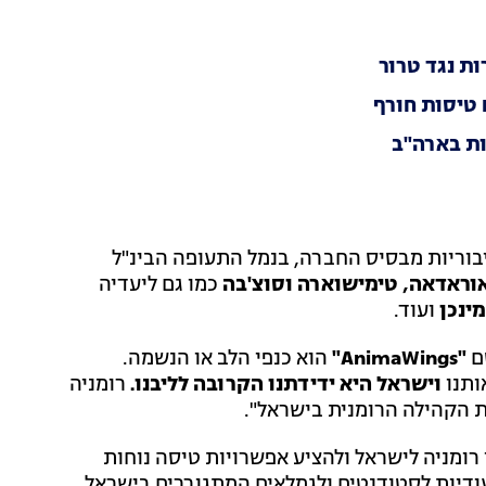
ות נגד טרור
AnimaWi" מפעילה כיום חיבוריות מבסיס החברה, בנמל התעופה הבינ"ל
 אוראדאה, טימישוארה וסוצ'בה
כמו גם ליעדיה
ינכן
ועוד.
ם
"AnimaWings"
הוא כנפי הלב או הנשמה.
ותנו
וישראל היא ידידתנו הקרובה לליבנו.
רומניה
ת הקהילה הרומנית בישראל".
 רומניה לישראל ולהציע אפשרויות טיסה נוחות
עודיות לסטודנטים ולגמלאים המתגוררים בישראל,