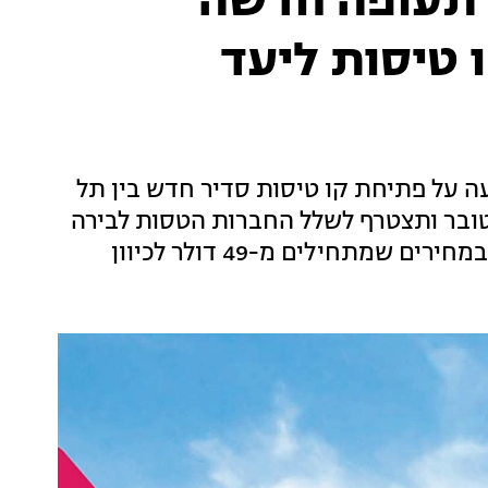
 תעופה חדשה
 טיסות ליעד
ה הרומנית "AnimaWings" הודיעה על פתיחת קו טיסות סדיר חדש בין תל
שט. החברה תחל לפעול ב-5 באוקטובר ותצטרף לשלל החברות הטסות לבירה
שמתחילים מ-49 דולר לכיוון