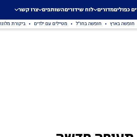
.
Application error: a clien
ים כפולים
מדורים
לוח שידורים
השותפים
צרו קשר
חופשה בארץ
חופשה בחו"ל
מטיילים עם ילדים
ביקורת מלונו