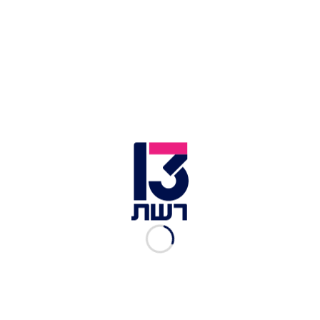
צריכים להחיל אותה רק על מי שרוכש כרטיסי החל
מיום השינוי ולא בדיעבד. אם היינו יודעים שהטרולי
יישלח לבטן המטוס היינו רוכשים מראש כרטיס
במחלקה גבוהה יותר כדי להבטיח את עלייתו לתא
הנוסעים."
כתבות נוספות ב-mood:
לונדון לא מחכה לנו: גל ביטולי הטיסות מחריף וגולש
לקיץ
חברת התעופה הישראלית שמחדשת את טיסותיה לגן
העדן הטרופי
האמריקאים עדיין לא נוטשים אותנו: ענקית התעופה
שבה היום