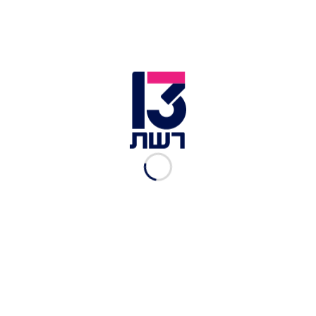
יונייטד איירליינס לא תחדש טיסותיה לישראל עד
להודעה חדשה
אמריקן איירליינס משהה טיסות עד 29 במרץ 2025
אמירייטס לא תחדש טיסותיה לישראל עד להודעה
חדשה
אייר קנדה, ביטלה את טיסותיה עד לזמן בלתי מוגבל