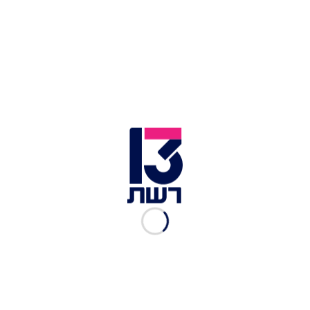
של 600 דולרים", פירט אורי סירקיס. "אם תשנו את
חוק פיצוי שירותי תעופה נוכל להפעיל
שש טיסות
בשבוע
לארצות הברית החל מסוף ינואר. המשמעות
היא להגדיל את התחרות בטיסות לארצות הברית, אבל
אנחנו חייבים את הממשלה שתהיה איתנו ותייצר את
התנאים שיאפשרו חכירה רטובה".
במהלך הדיון עמלו הצדדים על מנת להגיע לפתרון
שמשמעותו כי הנוסעים לא יזכו לקבל את מלוא
הפיצויים והחלופות, אך טרם התקבלה החלטה סופית
בנושא.