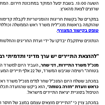
השעה 13:00. בשבת יפעל המוקד במתכונת חירום.
שרוצים לצאת מהארץ.
במקרים של בקשות חריגות והומניטריות לקבלת קדימות 
שהוקמה בראשות מנכ"לית משרד ראש הממשלה וכוללת נצ
טופס בקישור המצורף
.
הנתונים שיתקבלו יבדקו על ידי ועדת החריגים והחלטות
"להוצאת התיירים יש ערך מדיני ותדמיתי רב
מנכ"ל משרד התיירות, דני שחר,
העביר היום למשרד הת
בטוחה" רשימה שגיבש המשרד, של 22 אלף תיירים המעוניינים לעלות על טיסות החילוץ אל מחוץ לישראל.
במכתב ששלח היום המנכ"ל שחר למ״מ מנכ״ל משרד רא
כראש וועדת ״חזרה בטוחה
״, הוא ביקש שהוועדה תכלו
הטיפול בסוגיית יציאת התיירים מישראל.
במכתב צוין כי "התיירים מוצאים עצמם במצב של חוסר 