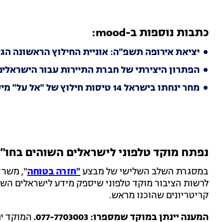
כתבות נוספות ב-mood:
יציאת אירופה תשפ"ה: אוניית החילוץ הראשונה הג
הפתרון היצירתי של חברת התיירות עבור הישראלים
מחר ינחתו בישראל 14 טיסות חילוץ של "אל על" מיעדים שונים
נפתח מוקד טלפוני לישראלים השוהים בחו"ל
במסגרת השלב השלישי של מבצע
"חזרה בטוחה
", משרד
לרשות הציבור מוקד טלפוני שיספק מידע לישראלים השוה
קריטריונים שהוכנו מראש.
המענה יינתן במוקד שמספרו: 077-7703003.