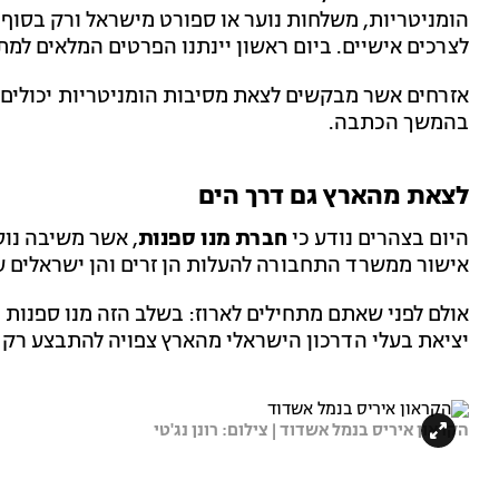
הומניטריות, משלחות נוער או ספורט מישראל ורק בסוף
לצרכים אישיים. ביום ראשון יינתנו הפרטים המלאים למת
אזרחים אשר מבקשים לצאת מסיבות הומניטריות יכולים 
בהמשך הכתבה.
לצאת מהארץ גם דרך הים
היום בצהרים נודע כי
חברת מנו ספנות
, אשר משיבה נו
אישור ממשרד התחבורה להעלות הן זרים והן ישראלים ע
אולם לפני שאתם מתחילים לארוז: בשלב הזה מנו ספנות 
יציאת בעלי הדרכון הישראלי מהארץ צפויה להתבצע רק בתוך 72
הקראון איריס בנמל אשדוד | צילום: רונן נג'טי