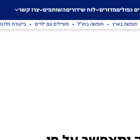
.
Application error: a clien
ים כפולים
מדורים
לוח שידורים
השותפים
צרו קשר
חופשה בארץ
חופשה בחו"ל
מטיילים עם ילדים
ביקורת מלונו