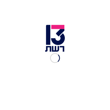
פסטיבל סוואדי סבבה | צילום: Embassy of Thailand
כתבות נוספות ב-mood:
ספרים, רבותי, ספרים: סיורים ואירועים לרגל שבוע
הספר העברי
גאווה היסטורית: תחנות הזמן שעיצבו את מצעד
הגאווה התל-אביבי
ספרים, מוזיקה והפתעות: שבוע הספר חוגג 100 שנים
בפסטיבל צבעוני