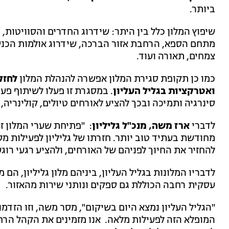
ביותר.
שיפוץ המלון כלל בין היתר: שידרוג החדרים והסוויטות,
מתחם הספא, הרחבת אזור הברכה, שידרוג אולמות הכנסי
צמחים, תאורה ועוד.
כמו כן תקופת סגירת המלון אפשרה להנהלת המלון
לחזק 
ואטרקציות בגליל העליון
. במסגרת זו פעלו לשיתוף פעו
סינרגיה ותמיכה ובכך להציע לאורחים טיולים, קולינריה, 
לדברי
ארז משה, מנכ"ל גליליון
: "פתיחת שערי המלון זה
מחודשת בעתיד טוב יותר. חזרתו של גליליון לפעילות 
להחזיר את החיוך לפניהם של האורחים, ולהציע רגעי רו
לדבריו המלונות בגליל העליון, ביניהם מלון גליליון, ה
עסקית רחבה הכוללת גם ספקים ונותני שירות מהאזור.
"הגליל העליון נמצא היום בשיקום", מסר משה, וזו הזדמנ
המופלא הזה לפעילות מלאה. אנו מזמינים את הקהל הר