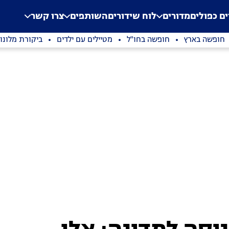
.
Application error: a clien
ים כפולים
מדורים
לוח שידורים
השותפים
צרו קשר
חופשה בארץ
חופשה בחו"ל
מטיילים עם ילדים
ביקורת מלונו