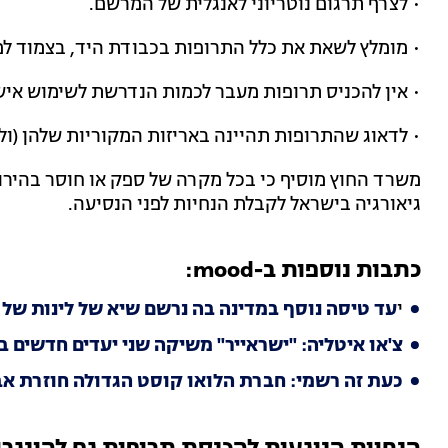
• לצרף תרגום נוטריוני לאנגלית של המרשם.
• מומלץ לשאת את כלל התרופות בכבודת היד, בצמוד למ
• אין להכניס תרופות מעבר לכמות הנדרשת לשימוש איש
• לדאוג שהתרופות תהיינה באריזות המקוריות שלהן (ו
משרד החוץ מוסיף כי בכל מקרה של ספק או חוסר בהירות
גיאורגיה בישראל לקבלת הנחיות לפני הנסיעה.
כתבות נוספות ב-mood:
י
עד טיסה נוסף במדינה בה נרשם שיא של לינות של 
צ'או איטליה: "ישראייר" משיקה שני יעדים חדשים 
כעת זה רשמי: חברת הלואו קוסט הגדולה חוזרת אבל רק ל