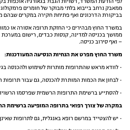
לפי הודעת המשרד, רשויות הגבול בגאורגיה אוכפות בק
ממאבק נרחב בייבוא בלתי מבוקר של חומרים פרמקולוגיי
בביקורת הדרכונים ואף פתיחת חקירה במקרים שבהם מת
במשרד החוץ מבהירים כי החזקת תרופה אסורה או כמות 
ממושך בכניסה למדינה, קנסות כבדים, רישום במערכת ה
– ואף סירוב כניסה.
משרד החוץ מפרט את הנחיות הנסיעה המעודכנות:
• לוודא מראש שהתרופות מותרות לשימוש ולהכנסה בגיא
• לבחון את הכמות המותרת להכנסה, גם עבור תרופות 
• להסתייע ברשימת התרופות הרשמית שפרסמו הרשויות 
במקרה של צורך רפואי בתרופה המופיעה ברשימת הת
• יש להצטייד במרשם רופא באנגלית, גם לתרופות שאינ