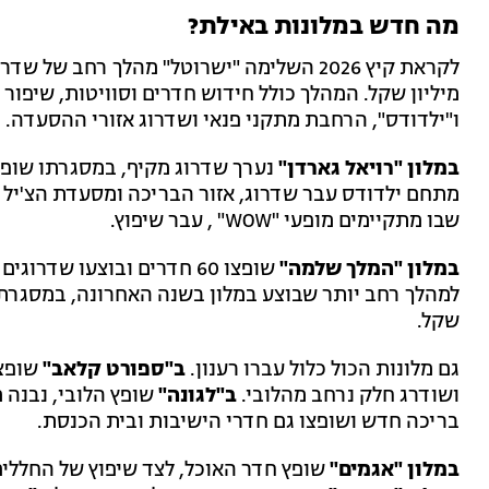
מה חדש במלונות באילת?
מיליון שקל. המהלך כולל חידוש חדרים וסוויטות, שיפור 
ו"ילדודס", הרחבת מתקני פנאי ושדרוג אזורי ההסעדה.
במלון "רויאל גארדן"
מתחם ילדודס עבר שדרוג, אזור הבריכה ומסעדת הצ'יל א
שבו מתקיימים מופעי "WOW" , עבר שיפוץ.
במלון "המלך שלמה"
שופצו 60 חדרים ובוצעו שד
שקל.
גם מלונות הכול כלול עברו רענון.
ב"ספורט קלאב"
שופצו
ושודרג חלק נרחב מהלובי.
ב"לגונה"
שופץ הלובי, נבנה מ
בריכה חדש ושופצו גם חדרי הישיבות ובית הכנסת.
במלון "אגמים"
שופץ חדר האוכל, לצד שיפוץ של החללים