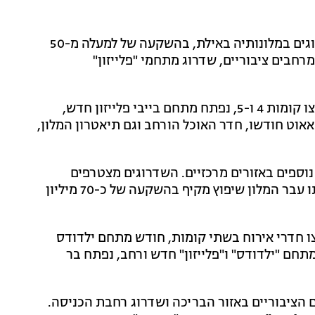
לקראת קיץ 2026 השלימה "ישרוטל" מהלך רחב של שדרוגים במלונותיה באילת, בהשקעה של למעלה מ-50
מרחבים ציבוריים, שדרוג מתחמי "פלייזון"
נערך שדרוג מקיף, במסגרתו שופצו קומות 4 ו-5, נפתח מתחם בייבי פלייזון חדש,
אוט חודשו, חדר האוכל הורחב וגם תיאטרון המלון,
רוגים נוספים באזורים מרכזיים. השדרוגים מצטרפים
למהלך רחב יותר שבוצע במלון בשנה האחרונה, במסגרתו עבר המלון שיפוץ מקיף בהשקעה של כ-70 מיליון
 חדרי אירוח בשתי קומות, חודש מתחם ילדודס
תחם "ילדודס" ו"פלייזון" חדש ורחב, נפתח בר
 הציבוריים באזור הבריכה ושדרוג רחבת הכניסה.