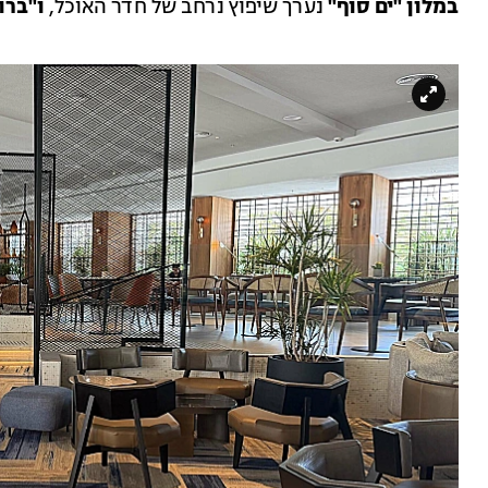
במלון "ים סוף"
נערך שיפוץ נרחב של חדר האוכל,
ו"ברוי