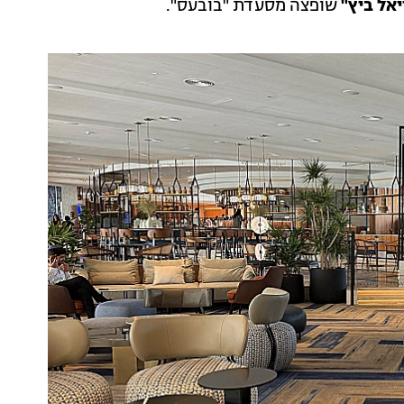
אל ביץ"
שופצה מסעדת "בובעס".