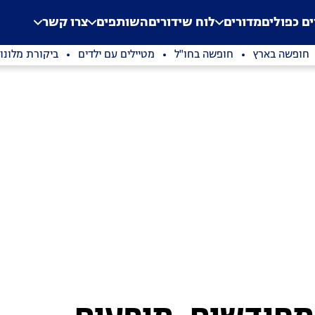
.
Application error: a clien
ים כפולים
מדורים
לוח שידורים
השותפים
צרו קשר
חופשה בארץ
חופשה בחו"ל
מטיילים עם ילדים
ביקורת מלונו