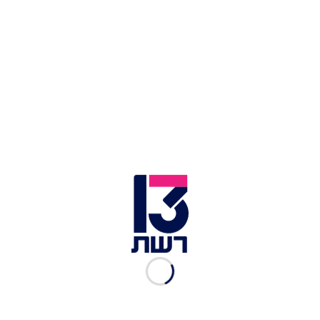
מה חשבנו על כפר נופש תיירות עין זיוון
כפר נופש עין זיוון | צילום: גל זוטא
אירוח בוטיק אל רום