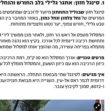
1. סינגל חזון: אתגר גלילי בלב החורש והנחלים
סינגל חזון
שבגליל התחתון
מיועד לרוכבים שמחפשים מסל
המרשים של
נחל צלמון ונחל כמון,
באזור המחבר בין הגל
טבע גלילי, חורש צפוף, יער נטוע ותצפיות פתוחות.
המסלול מטפס אל ראש הר חזון, ולאחר מכן ממשיך ליריד
ותחושת רכיבה דינמית לכל אורכו. בקיץ הוא נהנה מאזורי
מתמלא בפריחה עשירה, מה שהופך אותו למסלול שמתאים
פרטים טכניים:
כיוון הרכיבה הוא עם כיוון השעון, והמסלול מומלץ לכל ע
איך מגיעים:
ו-8072, סמוך לקיבוץ ענבר.