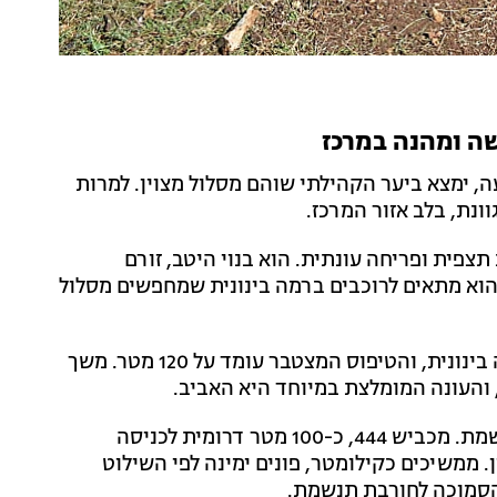
, ימצא ביער הקהילתי שוהם מסלול מצוין. למרות
ונת, בלב אזור המרכז.
תצפית ופריחה עונתית. הוא בנוי היטב, זורם
שהוא מתאים לרוכבים ברמה בינונית שמחפשים מסלול
אורך המסלול הוא 9.5 ק"מ, רמת הרכיבה בינונית, והטיפוס המצטבר עומד על 120 מטר. משך
, והעונה המומלצת במיוחד היא האביב.
המבואה הראשית נמצאת באזור חורבת תנשמת. מכביש 444, כ-100 מטר דרומית לכניסה
. ממשיכים כקילומטר, פונים ימינה לפי השילוט