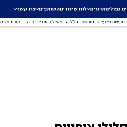
.
Application error: a clien
ים כפולים
מדורים
לוח שידורים
השותפים
צרו קשר
חופשה בארץ
חופשה בחו"ל
מטיילים עם ילדים
ביקורת מלונו