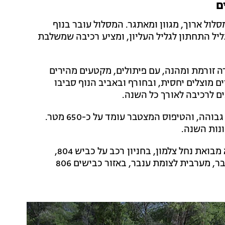
ול ארוך, מגוון ומאתגר. המסלול עובר בנוף
יל התחתון לגליל העליון, ומציע רכיבה שמשלבת
ה זורמת ומהנה, עם פיתולים, מקטעים מהירים
ם מוצלים יחסית, ובחורף ובאביב הנוף סביבו
 לרכיבה לאורך כל השנה.
אורך המסלול הוא 30 ק"מ, רמת הרכיבה גבוהה, והטיפוס המצטבר עומד על כ-650 מטר.
ונות השנה.
לסינגל שתי מבואות התחלה. הראשונה היא מבואת נחל צלמון, בחניון רכב על כביש 804,
דרומית לכפר ראס אל-עין. השנייה היא מבואת חנניה/ענבר, מערבית לצומת ענבר, באזור כבישים 806