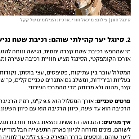
סינגל חזון | צילום: מיכאל חורי, ארכיון הצילומים של קקל
2. סינגל יער קהילתי שוהם: רכיבת שטח נגישה ומהנה במרכז
מי שמחפש רכיבת שטח קצרה יחסית, נגישה ונוחה להגעה
אורכו הקומפקטי, הסינגל מציע חוויית רכיבה עשירה ומגו
המסלול עובר בין עתיקות, פסיפסים, עצי בוסתן, נקודות 
בעליות ובירידות, ומשלב גם אתגרים טכניים קלים, כך 
קצר, מהנה ולא מרוחק מדי מהמרכז העירוני.
פרטים טכניים:
הרכיבה הוא עד שעה, כיוון הרכיבה הוא עם כיוון השעון
איך מגיעים:
לשוהם, פונים מזרחה לכיוון פארק התעשייה חבל מודיעין
ליער שוהם, ונוסעים בדרך הפארק כ-1.5 ק"מ עד לחניה הסמוכה לחורבת תנשמת.