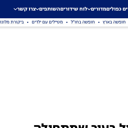
.
Application error: a clien
ים כפולים
מדורים
לוח שידורים
השותפים
צרו קשר
חופשה בארץ
חופשה בחו"ל
מטיילים עם ילדים
ביקורת מלונו