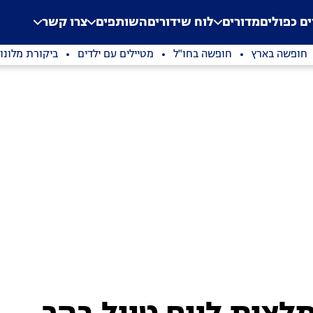
.
Application error: a clien
ים כפולים
מדורים
לוח שידורים
השותפים
צרו קשר
חופשה בארץ
חופשה בחו"ל
מטיילים עם ילדים
ביקורת מלונו