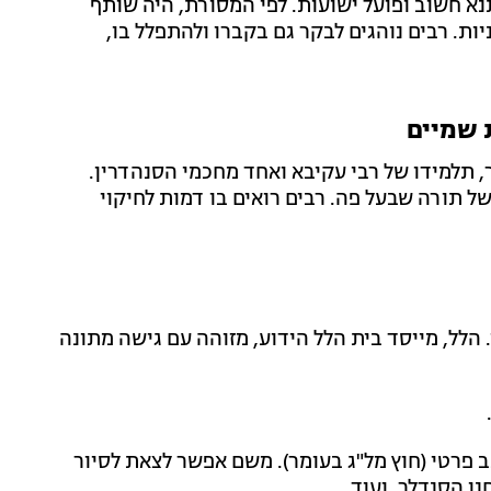
נא חשוב ופועל ישועות. לפי המסורת, היה שותף
ות. רבים נוהגים לבקר גם בקברו ולהתפלל בו,
ת שמיים
, תלמידו של רבי עקיבא ואחד מחכמי הסנהדרין.
ל תורה שבעל פה. רבים רואים בו דמות לחיקוי
לל, מייסד בית הלל הידוע, מזוהה עם גישה מתונה
ב פרטי (חוץ מל"ג בעומר). משם אפשר לצאת לסיור
נן הסנדלר, ועוד.