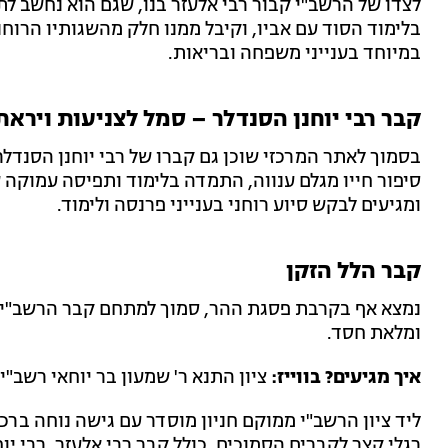
לצדו של הרשב"י קבור רבי אלעזר בנו, שגם הוא נחשב לת
בלימוד הסוד עם אביו, וקיבל ממנו חלק מהשגותיו הרוחני
במיוחד בענייני משפחה ובריאות.
קבר רבי יוחנן הסנדלר – סמל לצניעות וירא
בסמוך לאתר המרכזי שוכן גם קברו של רבי יוחנן הסנדלר
סיפור חייו מגלם ענווה, התמדה בלימוד ותפיסה עמוקה ש
ומגיעים לבקש סיוע רוחני בענייני פרנסה ולימוד.
קבר הלל הזקן
נמצא אף בקרבת פסגת ההר, סמוך למתחם קבר הרשב"י. ה
ומלאת חסד.
איך מגיעים? בווייז:
ציון התנא ר' שמעון בר יוחאי רשב"י.
ליד ציון הרשב"י ממוקם חניון מוסדר עם גישה נוחה ברכ
רגלי קצר לקברים הסמוכים, כולל קבר רבי אלעזר, רבי יוח