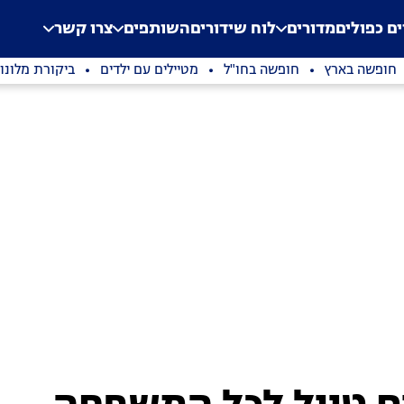
.
Application error: a clien
ים כפולים
מדורים
לוח שידורים
השותפים
צרו קשר
חופשה בארץ
חופשה בחו"ל
מטיילים עם ילדים
ביקורת מלונו