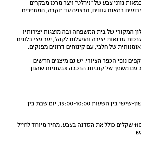
אות גווני צבע של "נירלט" ויצר מרכז מבקרים
 צבועים במאות גוונים, מרצפה עד תקרה, המספרים
ון המקורי של בית המשפחה ובה מוצגות יצירותיו
כות סדנאות יצירה והפעלות לקהל, יער עצי בלונים
מנותית של חלבי, עם קינוחים דרוזים מפנקים.
פים נופי הכפר הציורי. יש גם מיצגים חדשים
ב עם משפך של קוביות הרכבה צבעוניות שהפך
בית הצבעים פתוח לקהל כל ימות השבוע, ימים ראשון-שישי בין השעות 15:00-10:00, יום שבת בין
45 שקלים לאדם, כרטיס משפחתי (עד 3 ילדים) - 110 שקלים כולל את הסדנה בצבע. מחיר מיוחד לחייל