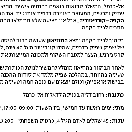
אל-כרמל, המשלב סדנאות כנאפה בהנחיה אישית, מוזיאון
עתיק ומרשים, המעוצב באווירה דרוזית אותנטית. את ה
הקפה–קונדיטוריה,
אבל אני מציעה שלא תתמלאו מהמת
חוזרים לבית הקפה.
בסמוך לבית הקפה נמצא
המוזיאון
שעושה כבוד להיסטור
של שפיק שפיק 
סרט מרגש, הצצה למטבח השקוף ולמכונה המייצרת את 
לאחר הביקור במוזיאון מומלץ להמשיך לגולת הכותרת ש
טעימה במיוחד, במהלכה שפיק מלמד את סודות ההכנה של
בבישול או אפייה) וכולם יוצאים עם כנפה חמה וטעימה
כתובת:
רחוב דליה בכניסה לדאלית אל-כרמל
מתי:
ימים ראשון עד חמישי, בין השעות 17:00-09:00, יום שישי בין השעות 15:00-09:00
עלות:
45 שקלים לאדם מגיל 4, כרטיס משפחתי - 200 שקלים, חיילים ואזרחים ותיקים - 40 שקלים