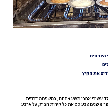
ילד עשירי אחרי תשע אחיות, במשפחה דרוזית
מסורתית, לפסל אדריכלי סביבתי שאין כמותו בארץ. במשך 9 שנים צבע סם את כל קירות הבית, על ארבע