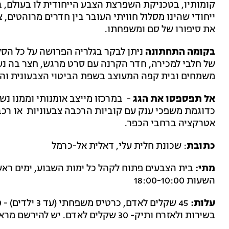
קומותיו, בטכניקת השפרצת הצבע הייחודית לו בעולם, במ
ייחודי שהינו מסלול חוויתי העובר בין חדרים מרוהטים,
את סיפורו של סם ומשפחתו.
בקומה התחתונה
ניתן לבקר בגלריה הפרושה על כל הסל
של חלבי למכירה, חדר הקרנה עם סרט מרגש, חצר בה נער
משמחים ובית קפה המעוצב בשפת הביטוי הצבעונית והאו
אל תפספסו את הגג
- במרכזו מייצב אומנותי וממנו נשק
כדוגמת משפכי ענק עם קוביות הרכבה צבעוניות או רכ
אטרקציה ברחבי הכפר.
כתובת
: שכונת חלית עלי, דאלית אל-כרמל
מתי:
השעות 18:00-10:00
עלות:
בשירות ולאזרח ותיק- 30 שקלים לאדם. יש להירשם מראש