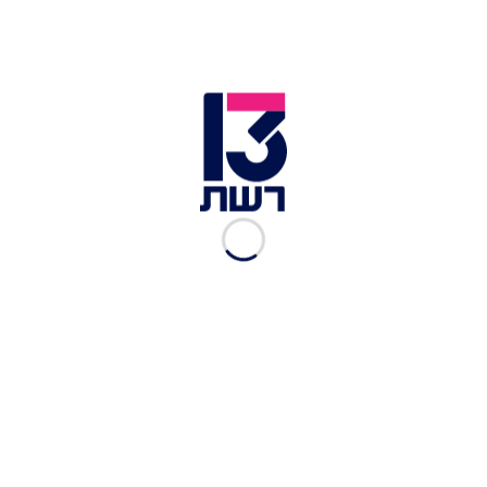
מעיין כנף | צילום: אבנית סטרולוב
כתבות נוספות ב-mood:
מה עושים בסופ"ש שרבי? מבלים עם הילדים
במוזיאונים ממוזגים
לא רק קברי צדיקים: המלצות ליום טיול בהר מירון