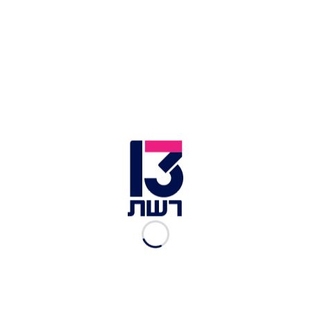
היפים בארץ
סדנת סידורי פרחים ב-MOI בבואכה יודפת
– חגיגת יצירה ויופי
מוזמנות לקחת רגע לעצמך ולהצטרף לחוויה יצירתית,
מלאת השראה וצבע,
במרפסת הקסומה של MOI –
חנות עיצוב סקנדינבי
ת בבואכה יודפת, מול הנוף
הגלילי הפורח.
בסדנה מיוחדת תצללו לעולם הקסום של סידורי
הפרחים ותלמדו איך לשלב, לבחור ולסדר פרחים
בטבעיות ובהרמוניה. תיצרו זרים ייחודיים מחומרי גלם
עונתיים, כל משתתפת תעצב זר אישי משלה ותיקח
אותו הביתה.