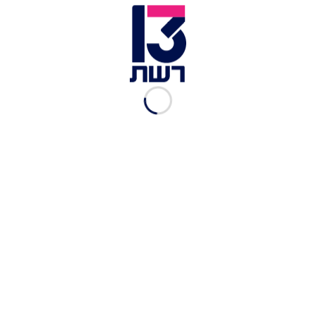
הדמייה של מלון THE RECEPTION תל אביב | צילום: פייגין
אדריכלים