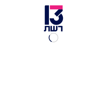
במסלול המשלב נושאי קיימות וטבע. נגלה פסיפס
מעניין במהלך המסלול. נהנה מפינות יצירה של חומרי
טבע ומחזור, משחקי קליעה בטבע, בינגו טבע. נתחפש
לחלוצים ופלמ"חניקים ברוח התקופה, נבקר במערת
הפלמ"ח בה התאמנו היחידות המיוחדות של הפלמ"ח.
לסיום המופע
"צלילים בצמרת"
המשלב כלי נגינה
הקשורים לעץ ולטבע.
מתי: יום שישי, 8 מרץ 2024 בשעות 15:30-12:00
היכן: יער משמר העמק.
ללא תשלום.
בהרשמה מראש.