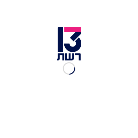
חדר באירוח בוטיק אל-רום
תיירות אורטל
מלון תיירות אורטל נמצא
בקיבוץ אורטל, בצפון רמת
הגולן,
ומשלב בין חוויית אירוח כפרית קיבוצית עם
ניחוח של פעם לנופי טבע מרהיבים.
המתחם כולל מגוון אפשרויות לינה, ביניהן בקתות עץ
רומנטיות לזוגות או למשפחות בבקתות העץ הנטועות
בתוך חורשת אורנים וחדרי אירוח מעוצבים ומפנקים.
בקיבוץ תמצאו את "חוות האושר" בקיבוץ אורטל -