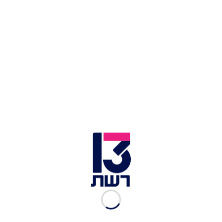
אצל לילי עזיז
, בשלנית ביתית, ניתן להזמין מראש
אוכל ביתי מעשה ידיה – קציצות דשנות, מג'דרה,
מרקי קובה במספר טעמים, ממולאים ועוד מאכלים
מסורתיים.
מגוון רחב נוסף של עסקים, מחירים ועוד בקישור:
https://tour-
yehuda.org.il/מחזקים-את-העסקים-באזור/
איך מגיעים?
בWAZE – תל שוכה – גבעת התורמוסים
הדרום וצפון הנגב
על
דרום אדום כבר סיפרנו לכם בהרחבה כאן
, אז אם
אתם מגיעים למרבדים האדומים וחשקה נפשכם בסל
מושקע, הנה שתי אופציות: