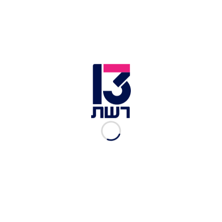
המפורסמים ובגובה של 2,540, נותן חווית גלישה
יוצאת דופן, סביבו ישנם גם מבחר אתרי ספא ומלונות.
עונת הגלישה מתחילה מדצמבר ונמשכת עד סוף מרץ,
גובה השלג מגיע לעד 4 מטרים, סך כל אורך הגלישה
עצמה הוא 5 ק"מ המתאימים לכל דרגות הקושי. ניתן
להשכיר ציוד גלישה במקום במחירים די הוגנים (באזור
ה-25 יורו לסנובורד).
כתובת:
Kayadibi, Saklıkent Sokak