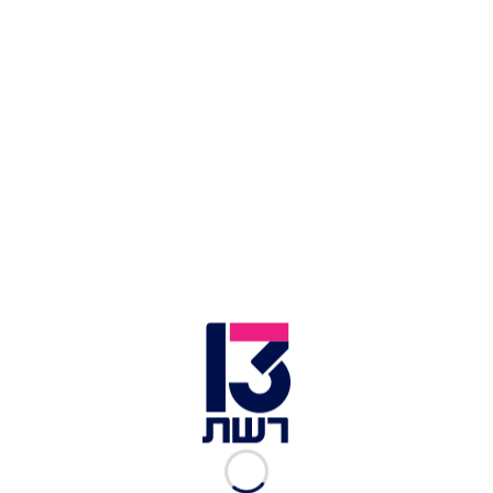
חדר עם מרפסת ב-Norwegian Aqua | צילום: יחצ
הזמן קצר והאטרקציות על ה-Aqua
מרובות:
רכבת ההרים הרטובה הראשונה מסוגה בעולם
בעת הסיור במספנה, ראינו את מסילות רכבת ההרים