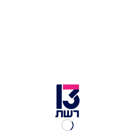
ישראלים
(אוהד נהרין
יעביר שם למשל סדנת גגה),
מארגן במלון כנסים שקשורים לישראל ויהדות, תורם
לעמותות ישראליות ולא חושש בימים אלו להצהיר על
עמדותיו הפרו-ישראליות.
מקום שבו תחושת החופש נמצאת בכל פינה | צילום: מיכל בן ארי
מנור