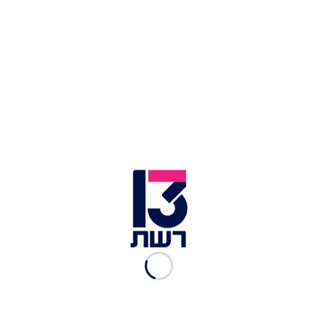
של ישן וחדש, אוכל טעים וזול, עם אנשים חמים
ותרבות עשירה.
מה אסור לפספס בטביליסי:
המרחצאות החמים
ברובע אבאנותובאני, העיר העתיקה על הסמטאות
המתפתלות שלה והמבנים העתיקים עם מרפסות העץ
המיוחדות, ברי היין ובתי הקפה הרבים ושדרות
רוסטוולי המרשימות.
ב-15.12 נדלקת בשדרות תאורת חג המולד המרהיבה
שלה וב-23.12 מצטרף שוק חג המולד בכיכר החירות.
מי טס לטביליסי:
סאן דור, ישראייר, ארקיע
בואו לגלות מה יש לעשות בטביליסי בחורף