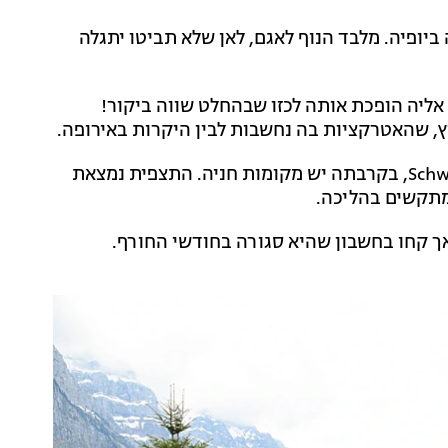
פית עליו מדהימה ביופיה. מלבד הנוף לאגם, לאן שלא תביטו יתגלה
קלות בהגעה אליה הופכת אותה לכזו שבהחלט שווה ביקור!
ויץ, שהאטרקציות בה נחשבות לבין היקרות באירופה.
יש לכוון את הנווטן אל מסעדת Schwammhöhe, בקרבתה יש מקומות חניה. התצפית נמצאת
מתקשים בהליכה.
 אך קחו בחשבון שהיא סגורה בחודשי החורף.