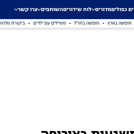
.
Application error: a clien
ים כפולים
מדורים
לוח שידורים
השותפים
צרו קשר
חופשה בארץ
חופשה בחו"ל
מטיילים עם ילדים
ביקורת מלונו