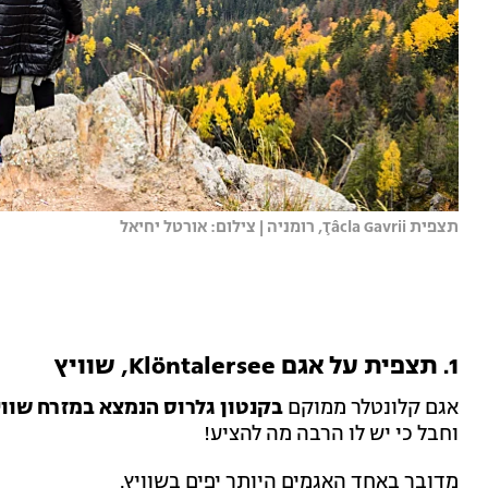
תצפית Ţâcla Gavrii, רומניה | צילום: אורטל יחיאל
1. תצפית על אגם Klöntalersee, שוויץ
אגם קלונטלר ממוקם
בקנטון גלרוס הנמצא במזרח שווי
וחבל כי יש לו הרבה מה להציע!
מדובר באחד האגמים היותר יפים בשוויץ.