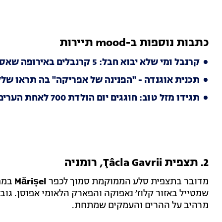
כתבות נוספות ב-mood תיירות
קרנבל ומי שלא יבוא חבל: 5 קרנבלים באירופה שאסור לכם לפספס
תכנית אוגנדה - "הפנינה של אפריקה" בה תראו שלל
תגידו מזל טוב: חוגגים יום הולדת 700 לאחת הערים היפהפיות בעולם
2. תצפית Ţâcla Gavrii, רומניה
מדובר בתצפית סלע הממוקמת סמוך לכפר
Mărișel
במחו
מרהיב על ההרים והעמקים שמתחת.