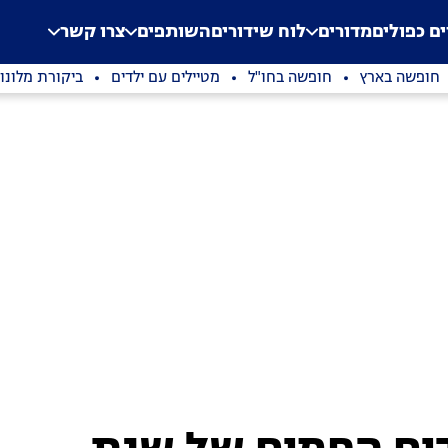
.
Application error: a clien
ים כפולים
מדורים
לוח שידורים
השותפים
צרו קשר
חופשה בארץ
חופשה בחו"ל
מטיילים עם ילדים
ביקורת מלונו