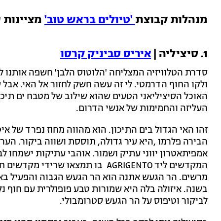
מנהלות קבוצת
'טיולים בראש טוב'
מציינות עוד 4 יעדים מבטיחים
1. סיציליה |
איריס סביניק קרסו
סדרת הטלוויזיה המצליחה 'הלוטוס הלבן' חשפה אותנו לנ
ולקו החוף הדרמטי. לי זה עשה חשק לחזור אל האי. אבל ס
האוכל הסיציליאני הטעים שהוא שילוב של מטבח ים תיכו
העליזה והחמימות של אנשי הדרום.
זהו האי הגדול בים התיכון. הוא מהווה מחוז נפרד של א
הבירה פלרמו ,היא עיר גדולה, תוססת ושווה ביקור. הער
אמפיתאטרון יווני עתיק ושמור. אוהבי עתיקות ישמחו ל
המקדשים ליד AGRIGENTO בו תמצאו ש
מרשים. הר הגעש אתנה הוא הר הגעש הגבוה והפעיל באי
בשנה. איזולה בלה היא שמורות טבע פופולרית עם חוף נקי 
לביקור וטיפוס על הר הגעש סטרומבולי.