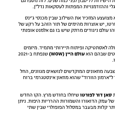
הישירות לליסבון לפני כמה שנים. לזה נוספו גם
לי וההזדמנויות המפתות לעסקאות נדל"ן.
 מצועצע המזכיר את השילוב שבין מכנסי ג'ינס
רטו, יש אוצרות מהימים של תור הזהב על רקע של
הו עולם ניגודים מרתק שיש בו גם אלמנט אופנתי
לה לאסתטיקה ופיתוח תיירותי מתמיד. מיזמים
טים שבהם הוא
עולם היין (WOW)
שנפתח ב-2021
.
שבעה מוזאונים המוקדשים לנושאים מגוונים, החל
ל"ארמון הוורוד" שהוא מוזאון אינסטגרמי ברוח
סאן דור לפורטו
שיחלו בחודש מרץ. הקו החדש
 של עמק הדואורו והשמורות ההרריות היפות. ניתן
 ביתר קלות מבעבר במסלול הפופולרי שבין שתי