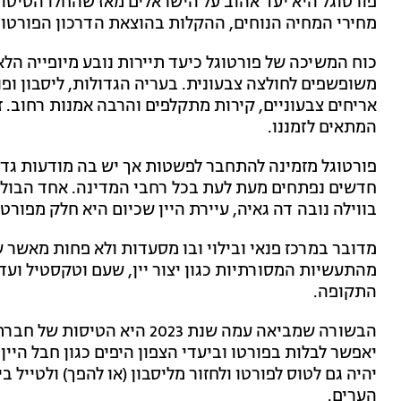
פורטוגל היא יעד אהוב על הישראלים מאז שהחלו הטיסות 
מחירי המחיה הנוחים, ההקלות בהוצאת הדרכון הפורטוג
כוח המשיכה של פורטוגל כיעד תיירות נובע מיופייה הלא
משופשפים לחולצה צבעונית. בעריה הגדולות, ליסבון ופו
אריחים צבעוניים, קירות מתקלפים והרבה אמנות רחוב. ז
המתאים לזמננו.
פורטוגל מזמינה להתחבר לפשטות אך יש בה מודעות גדו
חדשים נפתחים מעת לעת בכל רחבי המדינה. אחד הבול
בווילה נובה דה גאיה, עיירת היין שכיום היא חלק מפורטו
מדובר במרכז פנאי ובילוי ובו מסעדות ולא פחות מאשר 
מהתעשיות המסורתיות כגון יצור יין, שעם וטקסטיל ועד 
התקופה.
הבשורה שמביאה עמה שנת 2023 היא הטיסות של חברת
יאפשר לבלות בפורטו וביעדי הצפון היפים כגון חבל היין
יהיה גם לטוס לפורטו ולחזור מליסבון (או להפך) ולטייל
הערים.