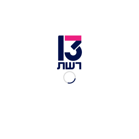
אותנו בגוגל – המומחים לבניית מסלולים.
ארה"ב עם הילדים | צילום: envato
הפארקים הלאומיים: חוויה משפחתית בלתי נשכחת