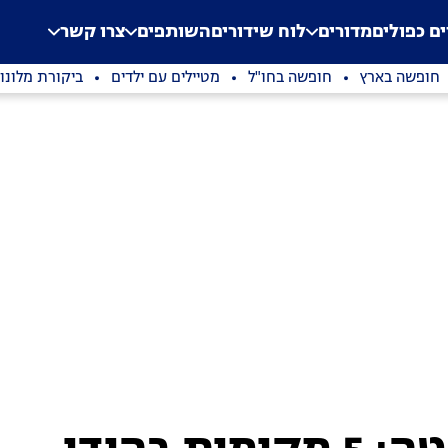
.
Application error: a clien
ים כפולים
מדורים
לוח שידורים
השותפים
צרו קשר
חופשה בארץ
חופשה בחו"ל
מטיילים עם ילדים
ביקורת מלונו