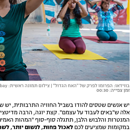
בווידאו: הפרומו לפרק של "האח הגדול" | צילום תמונה ראשית: Namasteyogaschool from Pixabay
זמן צפייה: 00:30
יש אנשים שטסים להודו בשביל החוויה התרבותית, יש ש
אלה ש"באים לעבוד על עצמם". קצת יוגה, הרבה מדיטציה
המנטרות והלבוש הלבן, תתגלה סוף-סוף "המהות האמית
במקומות שמציעים לכם
לאכול פחות, לנשום יותר, לש