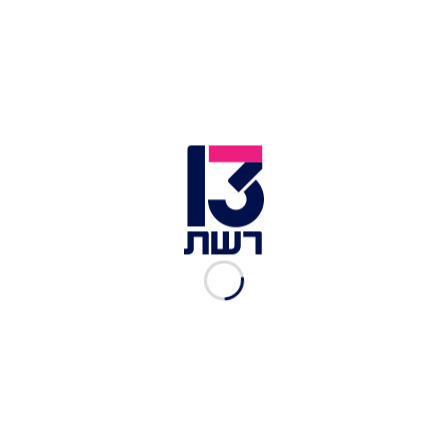
האתר של WUK
כתבות נוספות ב-mood:
הארץ הקדושה: מסע אל המקדשים שאסור לפספס
בבירת נפאל וההימלאיה
משלושה יוצא אחד: איזה אי יווני קסום הכי מתאים
לכם?
רק 3 שעות טיסה: קיץ תוסס במדינה הזולה שמקבלת
ישראלים בשמחה
בית הפרפרים – ג’ונגל קטן באמצע העיר
בלב וינה, ממש ליד
בית האופרה וארמון הופבורג,
בקצה
ה-Burggarten
, מסתתרת חממה טרופית שלא
רבים מכירים -
"בית הפרפרים".
ה-
"Schmetterlinghaus"
הינו מבנה זכוכית מהמאה
ה-19, שבו חיה קהילה של מאות פרפרים צבעוניים מכל
העולם.