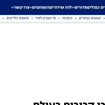
.
Application error: a clien
ים כפולים
מדורים
לוח שידורים
השותפים
צרו קשר
קטעים נבחרים
כתבות
מי הצביע למי?
מועצת הלייקים