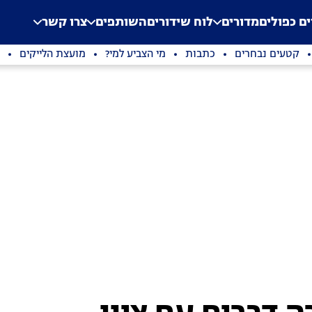
.
Application error: a clien
ים כפולים
מדורים
לוח שידורים
השותפים
צרו קשר
קטעים נבחרים
כתבות
מי הצביע למי?
מועצת הלייקים