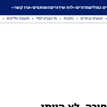
.
Application error: a clien
ים כפולים
מדורים
לוח שידורים
השותפים
צרו קשר
קטעים נבחרים
כתבות
מי הצביע למי?
מועצת הלייקים