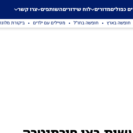
.
Application error: a clien
ים כפולים
מדורים
לוח שידורים
השותפים
צרו קשר
חופשה בארץ
חופשה בחו"ל
מטיילים עם ילדים
ביקורת מלונו