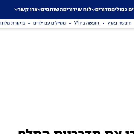
.
Application error: a clien
ים כפולים
מדורים
לוח שידורים
השותפים
צרו קשר
חופשה בארץ
חופשה בחו"ל
מטיילים עם ילדים
ביקורת מלונו