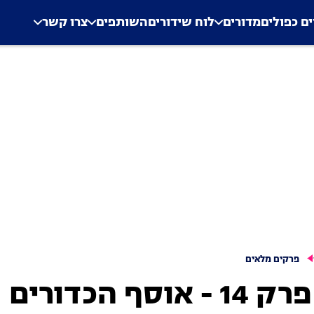
.
Application error: a clien
ים כפולים
מדורים
לוח שידורים
השותפים
צרו קשר
פרקים מלאים
פרפר נחמד, עונה 1, פרק 14 - אוסף הכדורים