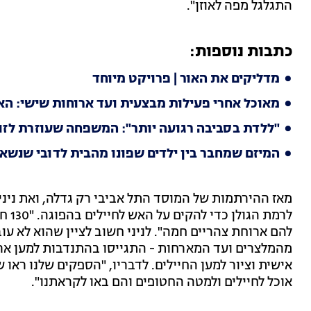
התגלגל מפה לאוזן".
כתבות נוספות:
מדליקים את האור | פרויקט מיוחד
מאוכל אחרי פעילות מבצעית ועד ארוחות שישי: הא
"ללדת בסביבה רגועה יותר": המשפחה שעוזרת לזוגו
המיזם שמחבר בין ילדים שפונו מהבית לדובי שנשאר 
מאז ההירתמות של המוסד התל אביבי רק גדלה, ואת נינ
לרמת
להם ארוחת צהריים חמה". לניני חשוב לציין שהוא לא עו
מהמלצרים ועד המארחות - התגייסו בהתנדבות למען ארי
אישית וציור למען החיילים. לדבריו, "הספקים שלנו ראו
אוכל לחיילים ולמטה החטופים והם באו לקראתנו".