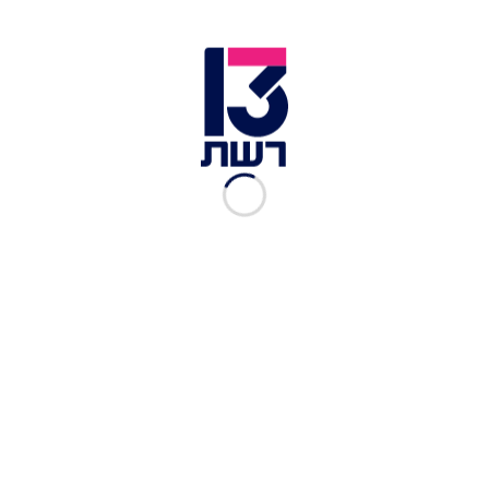
אשה שירדה 68 ק"ג ותיעדה את עצמה רוקדת | צילום: צילום
מסך
הבחורה הזו ירדה 68 קילוגרמים רק מלרקוד כל
יום, בלי טיימר, מאמן שצועק עליה, אימון ספציפי
או צעדים קבועים - פשוט בשביל הכיף.
אפילו את שמה לא פרסמו, אבל 13 מיליון איש כבר צפו
בסרטון הכיפי הזה, שבמהלכו אפשר לראות אותה
מצטמקת. לא כולם אהבו אותה, ויש את אלה שכותבים
"גם אני רקדתי במשך 2 דקות וכלום לא קרה", אבל לנו
זה פשוט נותן המון מוטיבציה. צפו: