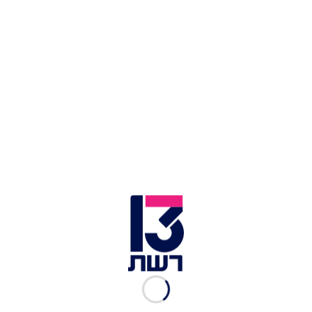
כאב ראש | צילום: fotolia
הדוקטור בוטו, רופא מוערך, הוא אחד הרופאים
הנדירים בישראל שמטפל גם ברפואה אלטרנטיבית. זה
מתחיל באבחון שמתבסס על מראה פניו וגופו של
הפציינט. ממנו גוזר הדוקטור שורה של אבחנות
נפשיות שמהן הוא מקיש על רגישות גופנית.
"זה לקח לא יותר מחמש דקות של התבוננות תוך כדי
שיחת חולין. ובוטו, אי אפשר לומר זאת אחרת הדהים
אותי. מה שהאיש הזה ידע על יחסי עם הורי ועל פחדיי