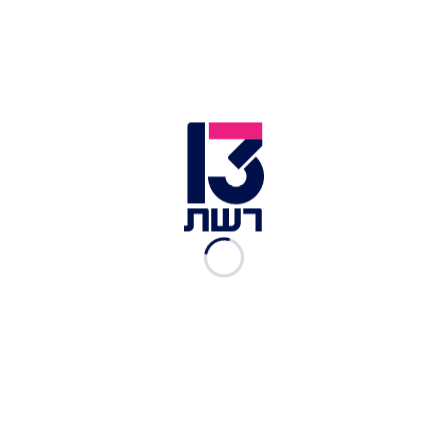
צילום תמונה ראשית: רויטרס
זמן צפייה: 01:14
מכוניות הפורמולה 1 רועשות במיוחד — הרעש שהן
מפיקות יכול להגיע ל־140 דציבלים, כמו עשרים
זיקוקים מתפוצצים יחד במהירות של 320 קמ"ש. את
התחושה הפיזית המטורפת הזו רצתה חברת לגו
לשחזר, כששיתפה פעולה עם פורמולה 1 ויצרה
גרסאות לגו מדויקות של כל 20 מכוניות הקבוצות
והנהגים, שהוצגו לראשונה במצעד הנהגים ב-Grand
Prix של מיאמי.
לכתבות נוספות
הטבח מצא נחש מת בסיר - והגיש את האוכל למאות
תלמידי בית הספר