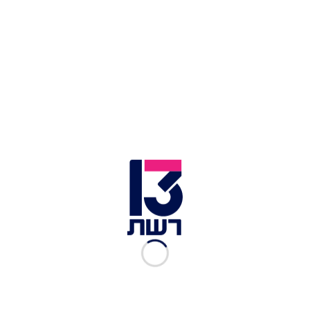
הרופאים מצאו ג'וק חי בבטנו של הצעיר | צילום: מתוך הרשתות
החברתיות
הודו: צעיר בן 23 מדלהי סבל במשך ימים מנפיחות
ומכאבים עזים בבטן. הוא חשב תחילה שמדובר
בהפרעה קלה בעיכול, שכן הוא אכל מזון מדוכן רחוב
בדלהי לפני שהתחילו הבעיות.
לכתבות נוספות
בת 107 מסין חשפה את הקרן שצמחה לה על המצח
אבל הרופאים לא מודאגים
היורשים התאכזבו: המיליארדר שנפטר הוריש את רוב
הונו לכלב שלו
זוג הורים עיוורים שהו במחיצת גופת בנם במשך 4
ימים מבלי לדעת שהוא מת