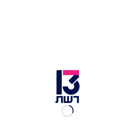
אך מעולם לא זכו לאימות עצמאי.
אורי גלר הילד | צילום: בינה מלאכותית
סיפור חריג נוסף מיוחס ליוסי רונן, תושב חיפה שטען
כי בשנת 1993, במהלך נסיעה בסמוך לחוף שקמונה,