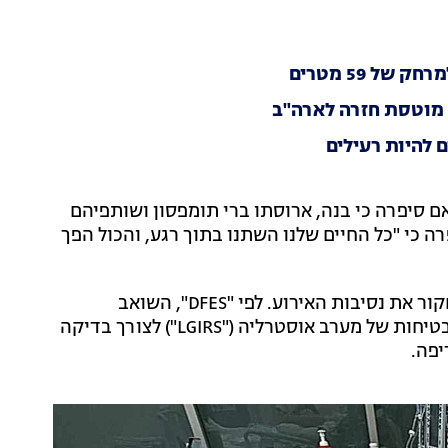
 מוטסת חזרה לארה"ב
ם להיות רעילים
 סיפרה כי בנה, ארוסתו ברי תומפסון ושותפיהם
ה כי "כל החיים שלנו השתנו בתוך רגע, והכול הפך
במקביל למאבקו של פרם על חייו, הרשויות ממשיכות לחקור את נסיבות האירוע. לפי "DFES", השואב
הרובוטי הועבר למחלקת השלטון המקומי, הרגולציה והבטיחות של מערב אוסטרליה ("LGIRS") לצורך בדיקה
יפה.