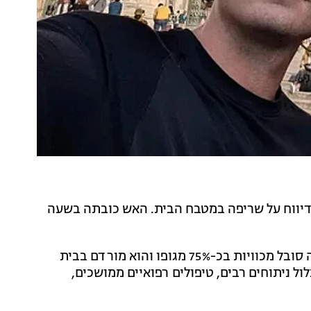
זעקו למקום סמוך לשעה 17:00 בעקבות דיווח על שריפה במטבח הבית. האש כובתה בשעה
על פי עמוד גיוס התרומות שפתחה אימו, פיונה פרם, בנה סובל מכוויות בכ-75% מגופו והוא מורדם בבית
ול ניתוחים רבים, טיפולים רפואיים ממושכים,