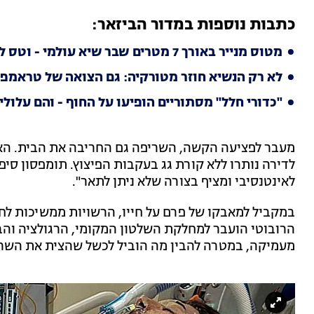
כתבות נוספות במדור הביזאר:
מטוס מנייר באורך 7 מטרים שבר שיא עולמי - וטס למרחק של 59 מטרים
לא רק הנשיא חוזר מטורקיה: גם הצואה של טראמפ
"כדורי חלל" מסתוריים הופיעו על החוף - והם עלולי
מעבר לפציעה הקשה, השריפה גם החריבה את הבית. האם
לדירה נותרו ללא קורת גג בעקבות הפיצוץ. תומפסון סיפר
לאינטנסיבי ומציף בצורה שלא ניתן לתאר".
מעמיקה, במטרה להבין מה הוביל לכשל שהצית את השר