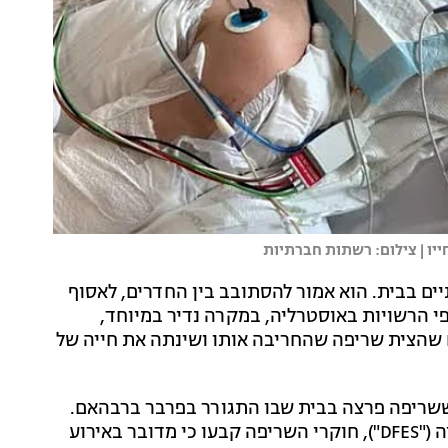
ים בבית. הוא אמור להסתובב בין החדרים, לאסוף
י הרשויות באוסטרליה, במקרה נדיר במיוחד,
ם שהצית שריפה שהחריבה אותו ושינתה את חייה של
שה לאחר ששריפה פרצה בבית שבו התגורר בפרבר ברבהאם.
לפי מחלקת הכבאות ושירותי החירום של מערב אוסטרליה ("DFES"), חוקרי השריפה קבעו כי מדובר באירוע