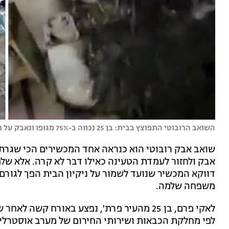
השואב הרובוטי התפוצץ בבית: בן 25 נכווה ב-75% מגופו ונאבק על חייו | צילום: רשתות חברתיות
שואב אבק רובוטי הוא כנראה אחד המכשירים הכי שגרתי
אבק ולחזור לעמדת הטעינה כאילו דבר לא קרה. אלא שלפ
דווקא המכשיר שנועד לשמור על ניקיון הבית הפך לגור
משפחה שלמה.
לאקי פרם, בן 25 מהעיר פרת', נפצע באורח ק