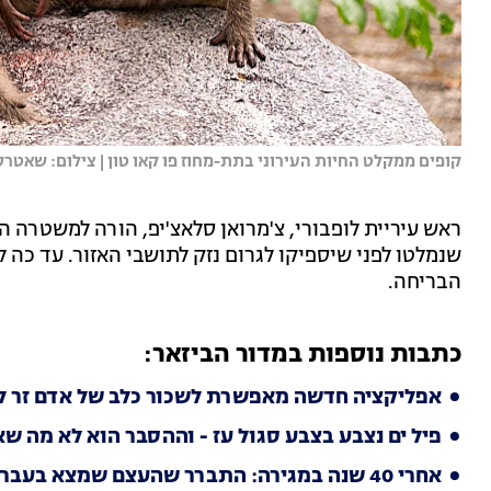
קופים ממקלט החיות העירוני בתת-מחוז פו קאו טון | צילום: שאטר
ראש עיריית לופבורי, צ'מרואן סלאצ'יפ, הורה למשטרה ה
שנמלטו לפני שיספיקו לגרום נזק לתושבי האזור. עד כה 
הבריחה.
כתבות נוספות במדור הביזאר:
אפליקציה חדשה מאפשרת לשכור כלב של אדם זר לשע
פיל ים נצבע בצבע סגול עז - וההסבר הוא לא מה ש
אחרי 40 שנה במגירה: התברר שהעצם שמצא בעבר היא של דינוזאור ענק