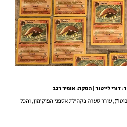
: דורי לייטנר | הפקה: אופיר רגב
 את עצמו Kabuto King ("מלך הקאבוטו"), עורר סערה בקהילת אספני הפוקימון, והכל