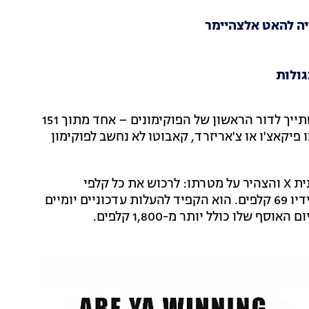
ה להאט אלצהיימר
גולות
קאבוטו, הוא פוקימון פרה-היסטורי מסוג מים/סלע המשתייך לדור הראשון של הפוקימונים – אחד מתוך 151
 פיקאצ'ו או צ'אריזרד, קאבוטו לא נחשב לפוקימון
ב-7 באוגוסט השנה מלך הקאבוטו הצטרף לרשת החברתית X והצהיר על מטרתו: לרכוש את כל קלפי
המהדורה הראשונה של קאבוטו בעולם. באותו יום היו בידיו 69 קלפים. הוא הקפיד להעלות עדכוניים יומיים