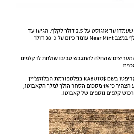
כתוצאה מכך – השוק השתגע. המחיר של קלפי קאבוטו, שעמדו עד אוגוסט על 2.5 דולר לקלף, הגיעו עד
נובמבר ל-7 דולר לקלף. לפי נתוני TCGPlayer שוויו של קלף במצב Near Mint עומד כיום על כ-38 דולר –
המעריצים שהחלה להתגבש סביבו שולחת לו קלפים
אכפת.
טירוף הקאבוטו הגיע לשיאו כאשר מישהו יצר מטבעות קריפטו בשם $KABUTO בפלטפורמת הבלוקצ'יין
סולנה. המטבע עלה ב-327 אחוז ב-24 שעות. יוצר המטבע הצהיר כי 1% מסכום הסחר הולך למלך הקאבוטו,