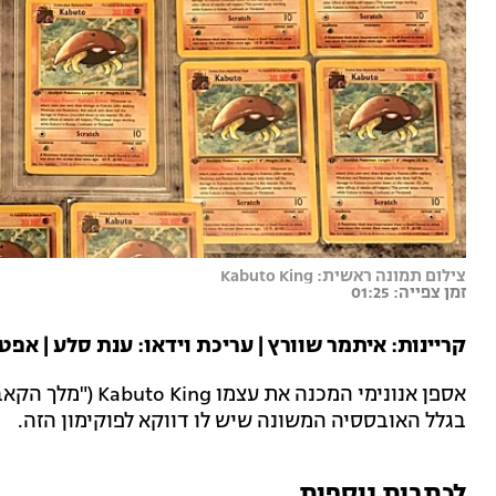
צילום תמונה ראשית: Kabuto King
זמן צפייה: 01:25
קריינות: איתמר שוורץ | עריכת וידאו: ענת סלע | אפטר
אספן אנונימי המכנה
בגלל האובססיה המשונה שיש לו דווקא לפוקימון הזה.
לכתבות נוספות