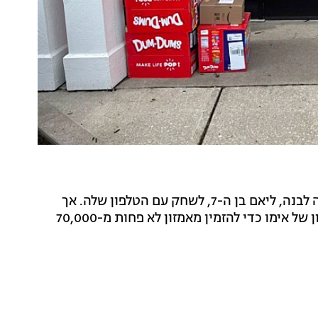
קנטקי: הולי לפייברס, אם חד הורית מלקסינגטון, אפשרה לבנה, ליאם בן ה-7, לשחק עם הטלפון שלה. אך
במקום לשחק או לצפות בסרטונים, ליאם השתמש בטלפון של אימו כדי להזמין מאמזון לא פחות מ-70,000