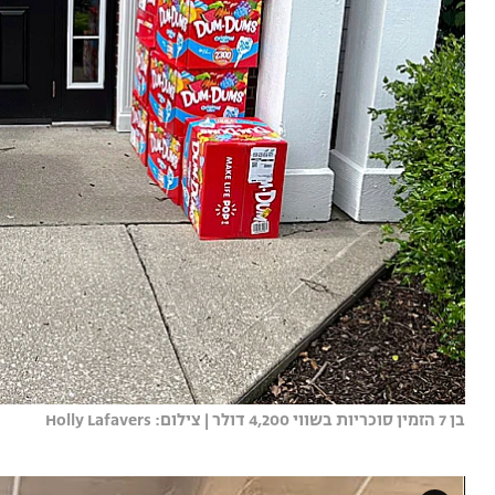
בן 7 הזמין סוכריות בשווי 4,200 דולר | צילום: Holly Lafavers